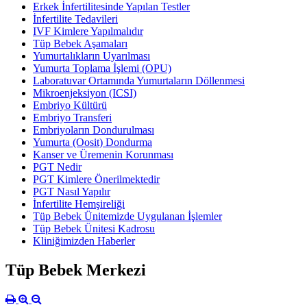
Erkek İnfertilitesinde Yapılan Testler
İnfertilite Tedavileri
IVF Kimlere Yapılmalıdır
Tüp Bebek Aşamaları
Yumurtalıkların Uyarılması
Yumurta Toplama İşlemi (OPU)
Laboratuvar Ortamında Yumurtaların Döllenmesi
Mikroenjeksiyon (ICSI)
Embriyo Kültürü
Embriyo Transferi
Embriyoların Dondurulması
Yumurta (Oosit) Dondurma
Kanser ve Üremenin Korunması
PGT Nedir
PGT Kimlere Önerilmektedir
PGT Nasıl Yapılır
İnfertilite Hemşireliği
Tüp Bebek Ünitemizde Uygulanan İşlemler
Tüp Bebek Ünitesi Kadrosu
Kliniğimizden Haberler
Tüp Bebek Merkezi