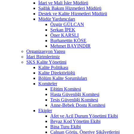
İdari ve Mali İşler Müdürü
Sağlık Bakım Hizmetleri Müdürü
Destek ve Kalite Hizmetleri Müdürü
Müdür Yardımcıları
Özgür GÜLCAN
Serkan İPEK
Öner KARSLI
Burhanettin KÖSE
Mehmet BAYINDIR
Organizasyon Yapısı
İdari Birimlerimiz
SKS Kalite Yönetimi
Kalite Politikası
Kalite Direktörlüğü
Bölüm Kalite Sorumluları
Komiteler
Eğitim Komitesi
Hasta Güvenliği Komitesi
Tesis Güvenliği Komitesi
Anne-Bebek Dostu Komitesi
Ekipler
Afet ve Acil Durum Yönetimi Ekibi
Beyaz Kod Yönetim Ekibi
Bina Turu Ekibi
Çalışan Görüş, Önerive Şikâyetlerini