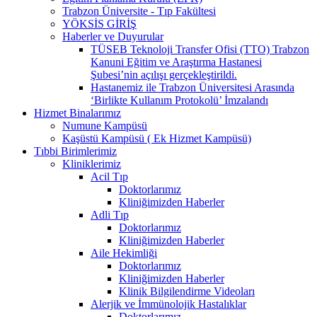
Trabzon Üniversite - Tıp Fakültesi
YÖKSİS GİRİŞ
Haberler ve Duyurular
TÜSEB Teknoloji Transfer Ofisi (TTO) Trabzon
Kanuni Eğitim ve Araştırma Hastanesi
Şubesi’nin açılışı gerçekleştirildi.
Hastanemiz ile Trabzon Üniversitesi Arasında
‘Birlikte Kullanım Protokolü’ İmzalandı
Hizmet Binalarımız
Numune Kampüsü
Kaşüstü Kampüsü ( Ek Hizmet Kampüsü)
Tıbbi Birimlerimiz
Kliniklerimiz
Acil Tıp
Doktorlarımız
Kliniğimizden Haberler
Adli Tıp
Doktorlarımız
Kliniğimizden Haberler
Aile Hekimliği
Doktorlarımız
Kliniğimizden Haberler
Klinik Bilgilendirme Videoları
Alerjik ve İmmünolojik Hastalıklar
Doktorlarımız