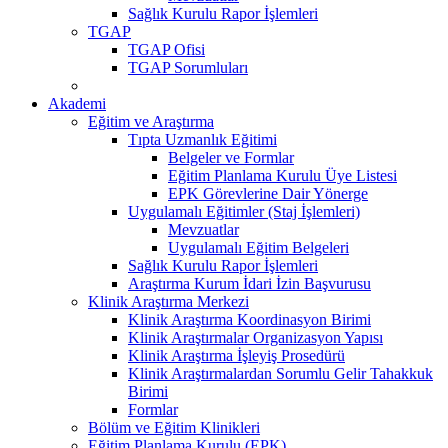
Sağlık Kurulu Rapor İşlemleri
TGAP
TGAP Ofisi
TGAP Sorumluları
Akademi
Eğitim ve Araştırma
Tıpta Uzmanlık Eğitimi
Belgeler ve Formlar
Eğitim Planlama Kurulu Üye Listesi
EPK Görevlerine Dair Yönerge
Uygulamalı Eğitimler (Staj İşlemleri)
Mevzuatlar
Uygulamalı Eğitim Belgeleri
Sağlık Kurulu Rapor İşlemleri
Araştırma Kurum İdari İzin Başvurusu
Klinik Araştırma Merkezi
Klinik Araştırma Koordinasyon Birimi
Klinik Araştırmalar Organizasyon Yapısı
Klinik Araştırma İşleyiş Prosedürü
Klinik Araştırmalardan Sorumlu Gelir Tahakkuk
Birimi
Formlar
Bölüm ve Eğitim Klinikleri
Eğitim Planlama Kurulu (EPK)