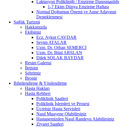
Laktasyon Polikliniği / Emzirme Danışmanlığı
1-7 Ekim Dünya Emzirme Haftası
Normal Doğumun Önemi ve Anne Adayının
Desteklenmesi
Sağlık Turizmi
Hakkımızda
Ekibimiz
Ecz. Aykut ÇAVDAR
Sevim ATALAR
Uzm. Dr. Orhan SEMERCİ
Uzm. Dr. Bilal ARSLAN
Dilek SOLAK BAYDAR
Resim Galerisi
İletişim
Şehrimiz
Broşür
Bilgilendirme & Yönlendirme
Hasta Hakları
Hasta Rehberi
Poliklinik Saatleri
Poliklinik İşlemleri ve Prosesi
Ücretsiz Hasta Servisleri
Nasıl Muayene Olabilirsiniz
Hastanemizden Nasıl Randevu Alabilirsiniz
Ziyaret Saatleri