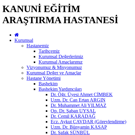
KANUNİ EĞİTİM
ARAŞTIRMA HASTANESİ
Kurumsal
Hastanemiz
Tarihçemiz
Kurumsal Değerlerimiz
Kurumsal Amaçlarımız
Vizyonumuz & Misyonumuz
Kurumsal Değer ve Amaçlar
Hastane Yönetimi
Başhekim
Başhekim Yardımcıları
Dr. Öğr. Üyesi Ahmet CİMBEK
Uzm. Dr. Can Ertan ARGIN
Dr. Muhammet Ali YILMAZ
Op. Dr. Şaban UYSAL
Dr. Cemil KARADAĞ
Ecz. Aykut ÇAVDAR (Görevlendirme)
Uzm. Dr. Bünyamin KASAP
Dr. Şafak SÜNBÜL