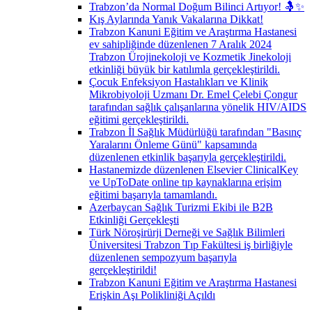
Trabzon’da Normal Doğum Bilinci Artıyor! 🤱✨
Kış Aylarında Yanık Vakalarına Dikkat!
Trabzon Kanuni Eğitim ve Araştırma Hastanesi
ev sahipliğinde düzenlenen 7 Aralık 2024
Trabzon Ürojinekoloji ve Kozmetik Jinekoloji
etkinliği büyük bir katılımla gerçekleştirildi.
Çocuk Enfeksiyon Hastalıkları ve Klinik
Mikrobiyoloji Uzmanı Dr. Emel Çelebi Çongur
tarafından sağlık çalışanlarına yönelik HIV/AIDS
eğitimi gerçekleştirildi.
Trabzon İl Sağlık Müdürlüğü tarafından "Basınç
Yaralarını Önleme Günü" kapsamında
düzenlenen etkinlik başarıyla gerçekleştirildi.
Hastanemizde düzenlenen Elsevier ClinicalKey
ve UpToDate online tıp kaynaklarına erişim
eğitimi başarıyla tamamlandı.
Azerbaycan Sağlık Turizmi Ekibi ile B2B
Etkinliği Gerçekleşti
Türk Nöroşirürji Derneği ve Sağlık Bilimleri
Üniversitesi Trabzon Tıp Fakültesi iş birliğiyle
düzenlenen sempozyum başarıyla
gerçekleştirildi!
Trabzon Kanuni Eğitim ve Araştırma Hastanesi
Erişkin Aşı Polikliniği Açıldı