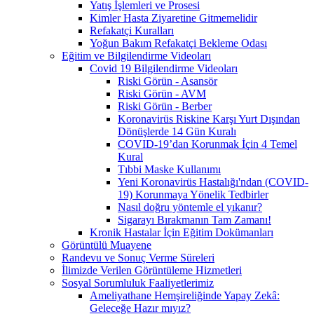
Yatış İşlemleri ve Prosesi
Kimler Hasta Ziyaretine Gitmemelidir
Refakatçi Kuralları
Yoğun Bakım Refakatçi Bekleme Odası
Eğitim ve Bilgilendirme Videoları
Covid 19 Bilgilendirme Videoları
Riski Görün - Asansör
Riski Görün - AVM
Riski Görün - Berber
Koronavirüs Riskine Karşı Yurt Dışından
Dönüşlerde 14 Gün Kuralı
COVID-19’dan Korunmak İçin 4 Temel
Kural
Tıbbi Maske Kullanımı
Yeni Koronavirüs Hastalığı'ndan (COVID-
19) Korunmaya Yönelik Tedbirler
Nasıl doğru yöntemle el yıkanır?
Sigarayı Bırakmanın Tam Zamanı!
Kronik Hastalar İçin Eğitim Dokümanları
Görüntülü Muayene
Randevu ve Sonuç Verme Süreleri
İlimizde Verilen Görüntüleme Hizmetleri
Sosyal Sorumluluk Faaliyetlerimiz
Ameliyathane Hemşireliğinde Yapay Zekâ:
Geleceğe Hazır mıyız?