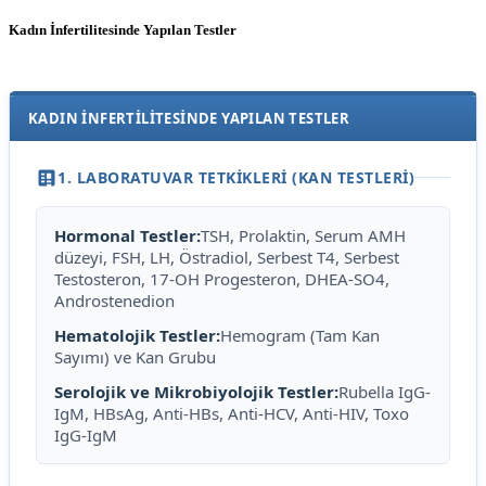
Kadın İnfertilitesinde Yapılan Testler
KADIN İNFERTİLİTESİNDE YAPILAN TESTLER
1. LABORATUVAR TETKİKLERİ (KAN TESTLERİ)
Hormonal Testler:
TSH, Prolaktin, Serum AMH
düzeyi, FSH, LH, Östradiol, Serbest T4, Serbest
Testosteron, 17-OH Progesteron, DHEA-SO4,
Androstenedion
Hematolojik Testler:
Hemogram (Tam Kan
Sayımı) ve Kan Grubu
Serolojik ve Mikrobiyolojik Testler:
Rubella IgG-
IgM, HBsAg, Anti-HBs, Anti-HCV, Anti-HIV, Toxo
IgG-IgM