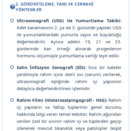
2. GÖRÜNTÜLEME, TANI VE CERRAHİ
YÖNTEMLER
Ultrasonografi (USG) ile Yumurtlama Takibi:
Adet kanamasının 2. ya da 3. gününde yapılan USG
ile yumurtalıklardaki yumurta sayısı ve büyüklüğü
değerlendirilir. Ayrıca adetin 19, 21 ve 23.
günlerinde kan örneği alınarak progesteron
hormonu ölçümüyle yumurtlama varlığı teyit edilir.
Salin İnfüzyon Sonografi (SİS):
İnce bir kateter
yardımıyla rahim içine steril sıvı (serum) verilerek,
ultrasonografi eşliğinde rahim içi yapısının
detaylıca değerlendirilmesi işlemidir.
Rahim Filmi (Histerosalpingografi - HSG):
Rahim
içi yapıların ve fallop tüplerinin genel durumu
hakkında bilgi veren temel tetkiktir. Rahim ağzından
verilen özel bir sıvının rahim içi ve tüplerden geçişi
izlenerek mevcut tıkanıklık veya patolojiler tespit