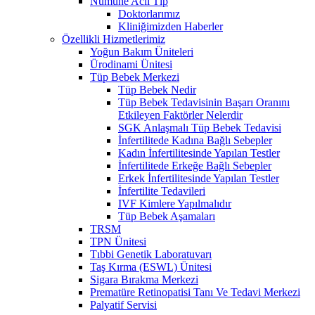
Numune Acil Tıp
Doktorlarımız
Kliniğimizden Haberler
Özellikli Hizmetlerimiz
Yoğun Bakım Üniteleri
Ürodinami Ünitesi
Tüp Bebek Merkezi
Tüp Bebek Nedir
Tüp Bebek Tedavisinin Başarı Oranını
Etkileyen Faktörler Nelerdir
SGK Anlaşmalı Tüp Bebek Tedavisi
İnfertilitede Kadına Bağlı Sebepler
Kadın İnfertilitesinde Yapılan Testler
İnfertilitede Erkeğe Bağlı Sebepler
Erkek İnfertilitesinde Yapılan Testler
İnfertilite Tedavileri
IVF Kimlere Yapılmalıdır
Tüp Bebek Aşamaları
TRSM
TPN Ünitesi
Tıbbi Genetik Laboratuvarı
Taş Kırma (ESWL) Ünitesi
Sigara Bırakma Merkezi
Prematüre Retinopatisi Tanı Ve Tedavi Merkezi
Palyatif Servisi