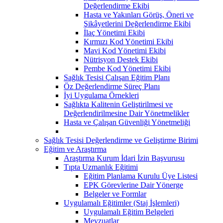
Değerlendirme Ekibi
Hasta ve Yakınları Görüş, Öneri ve
Şikâyetlerini Değerlendirme Ekibi
İlaç Yönetimi Ekibi
Kırmızı Kod Yönetimi Ekibi
Mavi Kod Yönetimi Ekibi
Nütrisyon Destek Ekibi
Pembe Kod Yönetimi Ekibi
Sağlık Tesisi Çalışan Eğitim Planı
Öz Değerlendirme Süreç Planı
İyi Uygulama Örnekleri
Sağlıkta Kalitenin Geliştirilmesi ve
Değerlendirilmesine Dair Yönetmelikler
Hasta ve Çalışan Güvenliği Yönetmeliği
Sağlık Tesisi Değerlendirme ve Geliştirme Birimi
Eğitim ve Araştırma
Araştırma Kurum İdari İzin Başvurusu
Tıpta Uzmanlık Eğitimi
Eğitim Planlama Kurulu Üye Listesi
EPK Görevlerine Dair Yönerge
Belgeler ve Formlar
Uygulamalı Eğitimler (Staj İşlemleri)
Uygulamalı Eğitim Belgeleri
Mevzuatlar