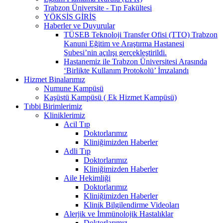
Trabzon Üniversite - Tıp Fakültesi
YÖKSİS GİRİŞ
Haberler ve Duyurular
TÜSEB Teknoloji Transfer Ofisi (TTO) Trabzon
Kanuni Eğitim ve Araştırma Hastanesi
Şubesi’nin açılışı gerçekleştirildi.
Hastanemiz ile Trabzon Üniversitesi Arasında
‘Birlikte Kullanım Protokolü’ İmzalandı
Hizmet Binalarımız
Numune Kampüsü
Kaşüstü Kampüsü ( Ek Hizmet Kampüsü)
Tıbbi Birimlerimiz
Kliniklerimiz
Acil Tıp
Doktorlarımız
Kliniğimizden Haberler
Adli Tıp
Doktorlarımız
Kliniğimizden Haberler
Aile Hekimliği
Doktorlarımız
Kliniğimizden Haberler
Klinik Bilgilendirme Videoları
Alerjik ve İmmünolojik Hastalıklar
Doktorlarımız