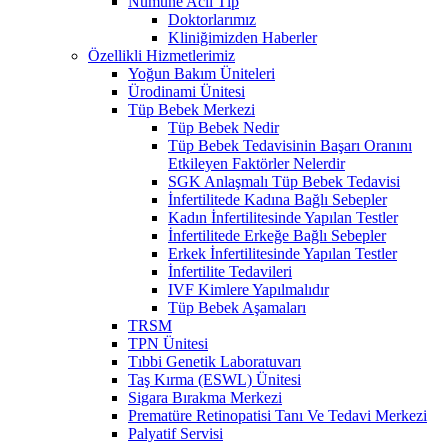
Numune Acil Tıp
Doktorlarımız
Kliniğimizden Haberler
Özellikli Hizmetlerimiz
Yoğun Bakım Üniteleri
Ürodinami Ünitesi
Tüp Bebek Merkezi
Tüp Bebek Nedir
Tüp Bebek Tedavisinin Başarı Oranını
Etkileyen Faktörler Nelerdir
SGK Anlaşmalı Tüp Bebek Tedavisi
İnfertilitede Kadına Bağlı Sebepler
Kadın İnfertilitesinde Yapılan Testler
İnfertilitede Erkeğe Bağlı Sebepler
Erkek İnfertilitesinde Yapılan Testler
İnfertilite Tedavileri
IVF Kimlere Yapılmalıdır
Tüp Bebek Aşamaları
TRSM
TPN Ünitesi
Tıbbi Genetik Laboratuvarı
Taş Kırma (ESWL) Ünitesi
Sigara Bırakma Merkezi
Prematüre Retinopatisi Tanı Ve Tedavi Merkezi
Palyatif Servisi