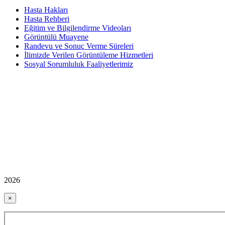
Hasta Hakları
Hasta Rehberi
Eğitim ve Bilgilendirme Videoları
Görüntülü Muayene
Randevu ve Sonuç Verme Süreleri
İlimizde Verilen Görüntüleme Hizmetleri
Sosyal Sorumluluk Faaliyetlerimiz
2026
×