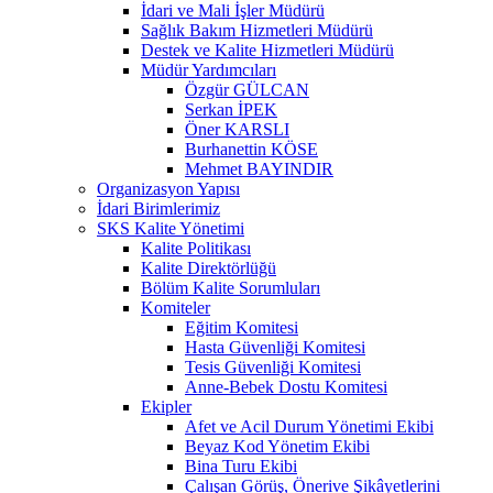
İdari ve Mali İşler Müdürü
Sağlık Bakım Hizmetleri Müdürü
Destek ve Kalite Hizmetleri Müdürü
Müdür Yardımcıları
Özgür GÜLCAN
Serkan İPEK
Öner KARSLI
Burhanettin KÖSE
Mehmet BAYINDIR
Organizasyon Yapısı
İdari Birimlerimiz
SKS Kalite Yönetimi
Kalite Politikası
Kalite Direktörlüğü
Bölüm Kalite Sorumluları
Komiteler
Eğitim Komitesi
Hasta Güvenliği Komitesi
Tesis Güvenliği Komitesi
Anne-Bebek Dostu Komitesi
Ekipler
Afet ve Acil Durum Yönetimi Ekibi
Beyaz Kod Yönetim Ekibi
Bina Turu Ekibi
Çalışan Görüş, Önerive Şikâyetlerini