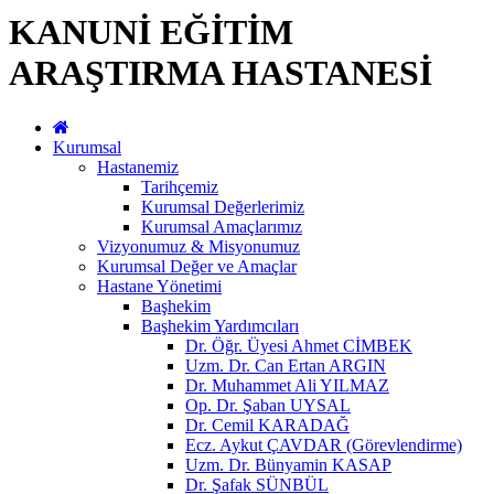
KANUNİ EĞİTİM
ARAŞTIRMA HASTANESİ
Kurumsal
Hastanemiz
Tarihçemiz
Kurumsal Değerlerimiz
Kurumsal Amaçlarımız
Vizyonumuz & Misyonumuz
Kurumsal Değer ve Amaçlar
Hastane Yönetimi
Başhekim
Başhekim Yardımcıları
Dr. Öğr. Üyesi Ahmet CİMBEK
Uzm. Dr. Can Ertan ARGIN
Dr. Muhammet Ali YILMAZ
Op. Dr. Şaban UYSAL
Dr. Cemil KARADAĞ
Ecz. Aykut ÇAVDAR (Görevlendirme)
Uzm. Dr. Bünyamin KASAP
Dr. Şafak SÜNBÜL