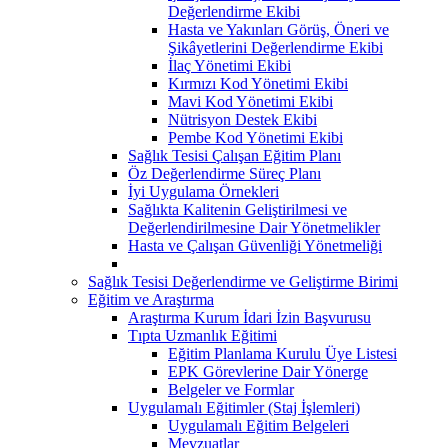
Değerlendirme Ekibi
Hasta ve Yakınları Görüş, Öneri ve
Şikâyetlerini Değerlendirme Ekibi
İlaç Yönetimi Ekibi
Kırmızı Kod Yönetimi Ekibi
Mavi Kod Yönetimi Ekibi
Nütrisyon Destek Ekibi
Pembe Kod Yönetimi Ekibi
Sağlık Tesisi Çalışan Eğitim Planı
Öz Değerlendirme Süreç Planı
İyi Uygulama Örnekleri
Sağlıkta Kalitenin Geliştirilmesi ve
Değerlendirilmesine Dair Yönetmelikler
Hasta ve Çalışan Güvenliği Yönetmeliği
Sağlık Tesisi Değerlendirme ve Geliştirme Birimi
Eğitim ve Araştırma
Araştırma Kurum İdari İzin Başvurusu
Tıpta Uzmanlık Eğitimi
Eğitim Planlama Kurulu Üye Listesi
EPK Görevlerine Dair Yönerge
Belgeler ve Formlar
Uygulamalı Eğitimler (Staj İşlemleri)
Uygulamalı Eğitim Belgeleri
Mevzuatlar