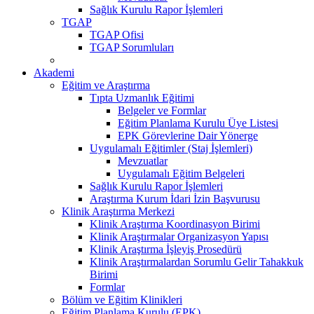
Sağlık Kurulu Rapor İşlemleri
TGAP
TGAP Ofisi
TGAP Sorumluları
Akademi
Eğitim ve Araştırma
Tıpta Uzmanlık Eğitimi
Belgeler ve Formlar
Eğitim Planlama Kurulu Üye Listesi
EPK Görevlerine Dair Yönerge
Uygulamalı Eğitimler (Staj İşlemleri)
Mevzuatlar
Uygulamalı Eğitim Belgeleri
Sağlık Kurulu Rapor İşlemleri
Araştırma Kurum İdari İzin Başvurusu
Klinik Araştırma Merkezi
Klinik Araştırma Koordinasyon Birimi
Klinik Araştırmalar Organizasyon Yapısı
Klinik Araştırma İşleyiş Prosedürü
Klinik Araştırmalardan Sorumlu Gelir Tahakkuk
Birimi
Formlar
Bölüm ve Eğitim Klinikleri
Eğitim Planlama Kurulu (EPK)