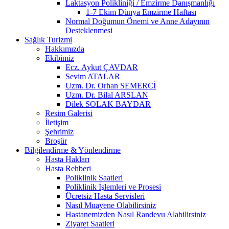
Laktasyon Polikliniği / Emzirme Danışmanlığı
1-7 Ekim Dünya Emzirme Haftası
Normal Doğumun Önemi ve Anne Adayının
Desteklenmesi
Sağlık Turizmi
Hakkımızda
Ekibimiz
Ecz. Aykut ÇAVDAR
Sevim ATALAR
Uzm. Dr. Orhan SEMERCİ
Uzm. Dr. Bilal ARSLAN
Dilek SOLAK BAYDAR
Resim Galerisi
İletişim
Şehrimiz
Broşür
Bilgilendirme & Yönlendirme
Hasta Hakları
Hasta Rehberi
Poliklinik Saatleri
Poliklinik İşlemleri ve Prosesi
Ücretsiz Hasta Servisleri
Nasıl Muayene Olabilirsiniz
Hastanemizden Nasıl Randevu Alabilirsiniz
Ziyaret Saatleri