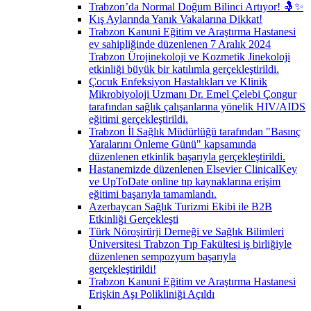
Trabzon’da Normal Doğum Bilinci Artıyor! 🤱✨
Kış Aylarında Yanık Vakalarına Dikkat!
Trabzon Kanuni Eğitim ve Araştırma Hastanesi
ev sahipliğinde düzenlenen 7 Aralık 2024
Trabzon Ürojinekoloji ve Kozmetik Jinekoloji
etkinliği büyük bir katılımla gerçekleştirildi.
Çocuk Enfeksiyon Hastalıkları ve Klinik
Mikrobiyoloji Uzmanı Dr. Emel Çelebi Çongur
tarafından sağlık çalışanlarına yönelik HIV/AIDS
eğitimi gerçekleştirildi.
Trabzon İl Sağlık Müdürlüğü tarafından "Basınç
Yaralarını Önleme Günü" kapsamında
düzenlenen etkinlik başarıyla gerçekleştirildi.
Hastanemizde düzenlenen Elsevier ClinicalKey
ve UpToDate online tıp kaynaklarına erişim
eğitimi başarıyla tamamlandı.
Azerbaycan Sağlık Turizmi Ekibi ile B2B
Etkinliği Gerçekleşti
Türk Nöroşirürji Derneği ve Sağlık Bilimleri
Üniversitesi Trabzon Tıp Fakültesi iş birliğiyle
düzenlenen sempozyum başarıyla
gerçekleştirildi!
Trabzon Kanuni Eğitim ve Araştırma Hastanesi
Erişkin Aşı Polikliniği Açıldı