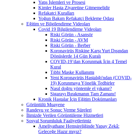
Yatış İşlemleri ve Prosesi
Kimler Hasta Ziyaretine Gitmemelidir
Refakatçi Kuralları
Yoğun Bakım Refakatçi Bekleme Odası
Eğitim ve Bilgilendirme Videoları
Covid 19 Bilgilendirme Videoları
Riski Görün - Asansör
Riski Görün - AVM
Riski Görün - Berber
Koronavirüs Riskine Karşı Yurt Dışından
Dönüşlerde 14 Gün Kuralı
COVID-19’dan Korunmak İçin 4 Temel
Kural
Tıbbi Maske Kullanımı
Yeni Koronavirüs Hastalığı'ndan (COVID-
19) Korunmaya Yönelik Tedbirler
Nasıl doğru yöntemle el yıkanır?
Sigarayı Bırakmanın Tam Zamanı!
Kronik Hastalar İçin Eğitim Dokümanları
Görüntülü Muayene
Randevu ve Sonuç Verme Süreleri
İlimizde Verilen Görüntüleme Hizmetleri
Sosyal Sorumluluk Faaliyetlerimiz
Ameliyathane Hemşireliğinde Yapay Zekâ:
Geleceğe Hazır mıyız?