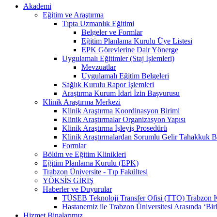
Akademi
Eğitim ve Araştırma
Tıpta Uzmanlık Eğitimi
Belgeler ve Formlar
Eğitim Planlama Kurulu Üye Listesi
EPK Görevlerine Dair Yönerge
Uygulamalı Eğitimler (Staj İşlemleri)
Mevzuatlar
Uygulamalı Eğitim Belgeleri
Sağlık Kurulu Rapor İşlemleri
Araştırma Kurum İdari İzin Başvurusu
Klinik Araştırma Merkezi
Klinik Araştırma Koordinasyon Birimi
Klinik Araştırmalar Organizasyon Yapısı
Klinik Araştırma İşleyiş Prosedürü
Klinik Araştırmalardan Sorumlu Gelir Tahakkuk B
Formlar
Bölüm ve Eğitim Klinikleri
Eğitim Planlama Kurulu (EPK)
Trabzon Üniversite - Tıp Fakültesi
YÖKSİS GİRİŞ
Haberler ve Duyurular
TÜSEB Teknoloji Transfer Ofisi (TTO) Trabzon Kanu
Hastanemiz ile Trabzon Üniversitesi Arasında ‘Bir
Hizmet Binalarımız