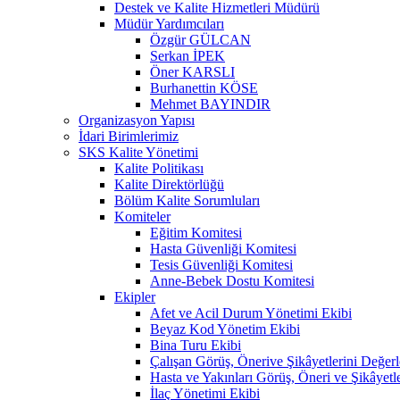
Destek ve Kalite Hizmetleri Müdürü
Müdür Yardımcıları
Özgür GÜLCAN
Serkan İPEK
Öner KARSLI
Burhanettin KÖSE
Mehmet BAYINDIR
Organizasyon Yapısı
İdari Birimlerimiz
SKS Kalite Yönetimi
Kalite Politikası
Kalite Direktörlüğü
Bölüm Kalite Sorumluları
Komiteler
Eğitim Komitesi
Hasta Güvenliği Komitesi
Tesis Güvenliği Komitesi
Anne-Bebek Dostu Komitesi
Ekipler
Afet ve Acil Durum Yönetimi Ekibi
Beyaz Kod Yönetim Ekibi
Bina Turu Ekibi
Çalışan Görüş, Önerive Şikâyetlerini Değer
Hasta ve Yakınları Görüş, Öneri ve Şikâyetl
İlaç Yönetimi Ekibi