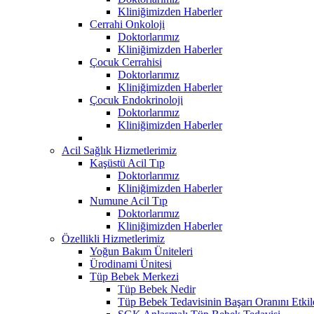
Kliniğimizden Haberler
Cerrahi Onkoloji
Doktorlarımız
Kliniğimizden Haberler
Çocuk Cerrahisi
Doktorlarımız
Kliniğimizden Haberler
Çocuk Endokrinoloji
Doktorlarımız
Kliniğimizden Haberler
Acil Sağlık Hizmetlerimiz
Kaşüstü Acil Tıp
Doktorlarımız
Kliniğimizden Haberler
Numune Acil Tıp
Doktorlarımız
Kliniğimizden Haberler
Özellikli Hizmetlerimiz
Yoğun Bakım Üniteleri
Ürodinami Ünitesi
Tüp Bebek Merkezi
Tüp Bebek Nedir
Tüp Bebek Tedavisinin Başarı Oranını Etkil