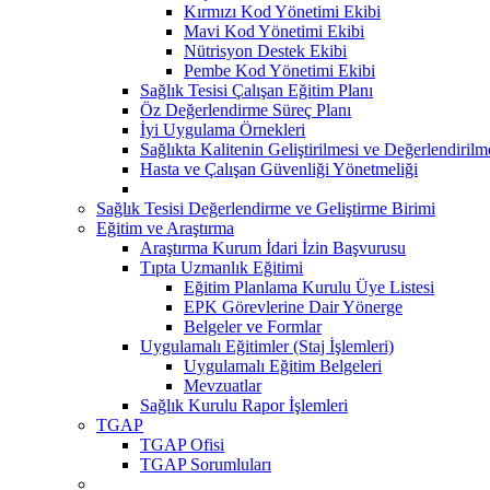
Kırmızı Kod Yönetimi Ekibi
Mavi Kod Yönetimi Ekibi
Nütrisyon Destek Ekibi
Pembe Kod Yönetimi Ekibi
Sağlık Tesisi Çalışan Eğitim Planı
Öz Değerlendirme Süreç Planı
İyi Uygulama Örnekleri
Sağlıkta Kalitenin Geliştirilmesi ve Değerlendiril
Hasta ve Çalışan Güvenliği Yönetmeliği
Sağlık Tesisi Değerlendirme ve Geliştirme Birimi
Eğitim ve Araştırma
Araştırma Kurum İdari İzin Başvurusu
Tıpta Uzmanlık Eğitimi
Eğitim Planlama Kurulu Üye Listesi
EPK Görevlerine Dair Yönerge
Belgeler ve Formlar
Uygulamalı Eğitimler (Staj İşlemleri)
Uygulamalı Eğitim Belgeleri
Mevzuatlar
Sağlık Kurulu Rapor İşlemleri
TGAP
TGAP Ofisi
TGAP Sorumluları