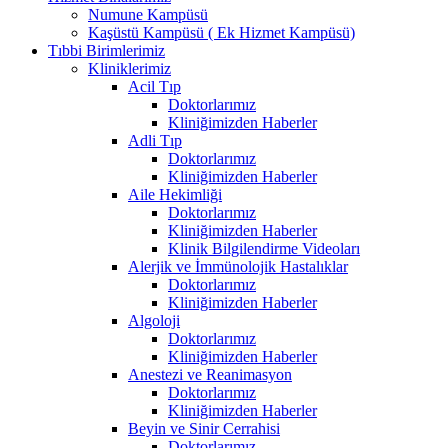
Numune Kampüsü
Kaşüstü Kampüsü ( Ek Hizmet Kampüsü)
Tıbbi Birimlerimiz
Kliniklerimiz
Acil Tıp
Doktorlarımız
Kliniğimizden Haberler
Adli Tıp
Doktorlarımız
Kliniğimizden Haberler
Aile Hekimliği
Doktorlarımız
Kliniğimizden Haberler
Klinik Bilgilendirme Videoları
Alerjik ve İmmünolojik Hastalıklar
Doktorlarımız
Kliniğimizden Haberler
Algoloji
Doktorlarımız
Kliniğimizden Haberler
Anestezi ve Reanimasyon
Doktorlarımız
Kliniğimizden Haberler
Beyin ve Sinir Cerrahisi
Doktorlarımız