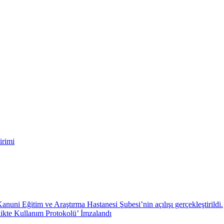
irimi
ni Eğitim ve Araştırma Hastanesi Şubesi’nin açılışı gerçekleştirildi.
likte Kullanım Protokolü’ İmzalandı