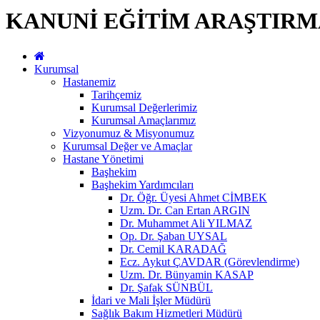
KANUNİ EĞİTİM ARAŞTIRM
Kurumsal
Hastanemiz
Tarihçemiz
Kurumsal Değerlerimiz
Kurumsal Amaçlarımız
Vizyonumuz & Misyonumuz
Kurumsal Değer ve Amaçlar
Hastane Yönetimi
Başhekim
Başhekim Yardımcıları
Dr. Öğr. Üyesi Ahmet CİMBEK
Uzm. Dr. Can Ertan ARGIN
Dr. Muhammet Ali YILMAZ
Op. Dr. Şaban UYSAL
Dr. Cemil KARADAĞ
Ecz. Aykut ÇAVDAR (Görevlendirme)
Uzm. Dr. Bünyamin KASAP
Dr. Şafak SÜNBÜL
İdari ve Mali İşler Müdürü
Sağlık Bakım Hizmetleri Müdürü