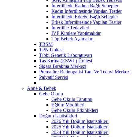
SGK Anlaşmalı Tüp Bebek Tedavisi
İnfertilitede Kadına Bağlı Sebepler
Kadın İnfertilitesinde Yapılan Testler
İnfertilitede Erkeğe Bağlı Sebepler
Erkek İnfertilitesinde Yapılan Testler
İnfertilite Tedavileri
IVF Kimlere Yapılmalıdır
Tüp Bebek Aşamaları
TRSM
TPN Ünitesi
Tıbbi Genetik Laboratuvarı
Taş Kırma (ESWL) Ünitesi
Sigara Bırakma Merkezi
Prematüre Retinopatisi Tanı Ve Tedavi Merkezi
Palyatif Servisi
Anne & Bebek
Gebe Okulu
Gebe Okulu Tanıtımı
Eğitim Modülleri
Gebe Okulu Etkinlikleri
Doğum İstatistikleri
2026 Yılı Doğum İstatistikleri
2025 Yılı Doğum İstatistikleri
2024 Yılı Doğum İstatistikleri