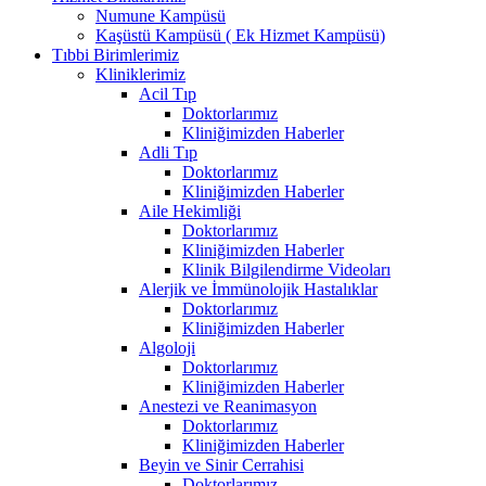
Numune Kampüsü
Kaşüstü Kampüsü ( Ek Hizmet Kampüsü)
Tıbbi Birimlerimiz
Kliniklerimiz
Acil Tıp
Doktorlarımız
Kliniğimizden Haberler
Adli Tıp
Doktorlarımız
Kliniğimizden Haberler
Aile Hekimliği
Doktorlarımız
Kliniğimizden Haberler
Klinik Bilgilendirme Videoları
Alerjik ve İmmünolojik Hastalıklar
Doktorlarımız
Kliniğimizden Haberler
Algoloji
Doktorlarımız
Kliniğimizden Haberler
Anestezi ve Reanimasyon
Doktorlarımız
Kliniğimizden Haberler
Beyin ve Sinir Cerrahisi
Doktorlarımız