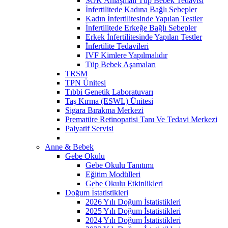
SGK Anlaşmalı Tüp Bebek Tedavisi
İnfertilitede Kadına Bağlı Sebepler
Kadın İnfertilitesinde Yapılan Testler
İnfertilitede Erkeğe Bağlı Sebepler
Erkek İnfertilitesinde Yapılan Testler
İnfertilite Tedavileri
IVF Kimlere Yapılmalıdır
Tüp Bebek Aşamaları
TRSM
TPN Ünitesi
Tıbbi Genetik Laboratuvarı
Taş Kırma (ESWL) Ünitesi
Sigara Bırakma Merkezi
Prematüre Retinopatisi Tanı Ve Tedavi Merkezi
Palyatif Servisi
Anne & Bebek
Gebe Okulu
Gebe Okulu Tanıtımı
Eğitim Modülleri
Gebe Okulu Etkinlikleri
Doğum İstatistikleri
2026 Yılı Doğum İstatistikleri
2025 Yılı Doğum İstatistikleri
2024 Yılı Doğum İstatistikleri