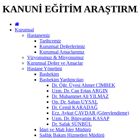
KANUNİ EĞİTİM ARAŞTIRM
Kurumsal
Hastanemiz
Tarihçemiz
Kurumsal Değerlerimiz
Kurumsal Amaçlarımız
Vizyonumuz & Misyonumuz
Kurumsal Değer ve Amaçlar
Hastane Yönetimi
Başhekim
Başhekim Yardımcıları
Dr. Öğr. Üyesi Ahmet CİMBEK
Uzm. Dr. Can Ertan ARGIN
Dr. Muhammet Ali YILMAZ
Op. Dr. Şaban UYSAL
Dr. Cemil KARADAĞ
Ecz. Aykut ÇAVDAR (Görevlendirme)
Uzm. Dr. Bünyamin KASAP
Dr. Şafak SÜNBÜL
İdari ve Mali İşler Müdürü
Sağlık Bakım Hizmetleri Müdürü