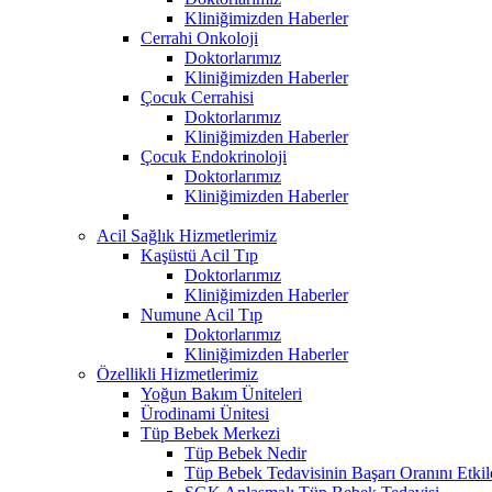
Kliniğimizden Haberler
Cerrahi Onkoloji
Doktorlarımız
Kliniğimizden Haberler
Çocuk Cerrahisi
Doktorlarımız
Kliniğimizden Haberler
Çocuk Endokrinoloji
Doktorlarımız
Kliniğimizden Haberler
Acil Sağlık Hizmetlerimiz
Kaşüstü Acil Tıp
Doktorlarımız
Kliniğimizden Haberler
Numune Acil Tıp
Doktorlarımız
Kliniğimizden Haberler
Özellikli Hizmetlerimiz
Yoğun Bakım Üniteleri
Ürodinami Ünitesi
Tüp Bebek Merkezi
Tüp Bebek Nedir
Tüp Bebek Tedavisinin Başarı Oranını Etkil