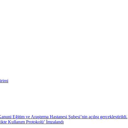
irimi
ni Eğitim ve Araştırma Hastanesi Şubesi’nin açılışı gerçekleştirildi.
likte Kullanım Protokolü’ İmzalandı