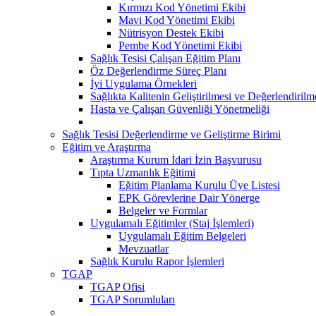
Kırmızı Kod Yönetimi Ekibi
Mavi Kod Yönetimi Ekibi
Nütrisyon Destek Ekibi
Pembe Kod Yönetimi Ekibi
Sağlık Tesisi Çalışan Eğitim Planı
Öz Değerlendirme Süreç Planı
İyi Uygulama Örnekleri
Sağlıkta Kalitenin Geliştirilmesi ve Değerlendiril
Hasta ve Çalışan Güvenliği Yönetmeliği
Sağlık Tesisi Değerlendirme ve Geliştirme Birimi
Eğitim ve Araştırma
Araştırma Kurum İdari İzin Başvurusu
Tıpta Uzmanlık Eğitimi
Eğitim Planlama Kurulu Üye Listesi
EPK Görevlerine Dair Yönerge
Belgeler ve Formlar
Uygulamalı Eğitimler (Staj İşlemleri)
Uygulamalı Eğitim Belgeleri
Mevzuatlar
Sağlık Kurulu Rapor İşlemleri
TGAP
TGAP Ofisi
TGAP Sorumluları