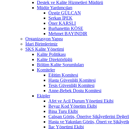
Destek ve Kalite Hizmetleri Müdürü
Müdür Yardımcıları
Özgür GÜLCAN
Serkan İPEK
Öner KARSLI
Burhanettin KÖSE
Mehmet BAYINDIR
Organizasyon Yapısı
İdari Birimlerimiz
SKS Kalite Yönetimi
Kalite Politikası
Kalite Direktörlüğü
Bölüm Kalite Sorumluları
Komiteler
Eğitim Komitesi
Hasta Güvenliği Komitesi
Tesis Güvenliği Komitesi
Anne-Bebek Dostu Komitesi
Ekipler
Afet ve Acil Durum Yönetimi Ekibi
Beyaz Kod Yönetim Ekibi
Bina Turu Ekibi
Çalışan Görüş, Önerive Şikâyetlerini Değer
Hasta ve Yakınları Görüş, Öneri ve Şikâyetl
İlaç Yönetimi Ekibi