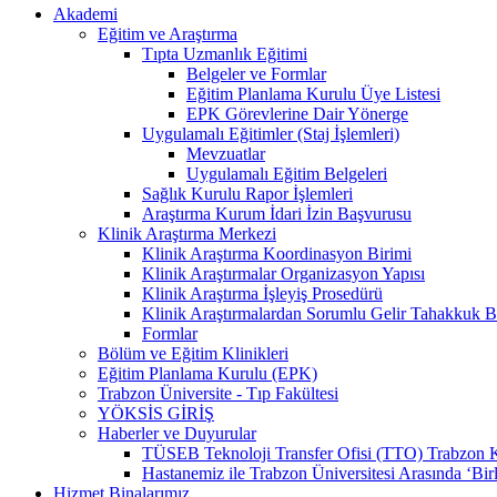
Akademi
Eğitim ve Araştırma
Tıpta Uzmanlık Eğitimi
Belgeler ve Formlar
Eğitim Planlama Kurulu Üye Listesi
EPK Görevlerine Dair Yönerge
Uygulamalı Eğitimler (Staj İşlemleri)
Mevzuatlar
Uygulamalı Eğitim Belgeleri
Sağlık Kurulu Rapor İşlemleri
Araştırma Kurum İdari İzin Başvurusu
Klinik Araştırma Merkezi
Klinik Araştırma Koordinasyon Birimi
Klinik Araştırmalar Organizasyon Yapısı
Klinik Araştırma İşleyiş Prosedürü
Klinik Araştırmalardan Sorumlu Gelir Tahakkuk B
Formlar
Bölüm ve Eğitim Klinikleri
Eğitim Planlama Kurulu (EPK)
Trabzon Üniversite - Tıp Fakültesi
YÖKSİS GİRİŞ
Haberler ve Duyurular
TÜSEB Teknoloji Transfer Ofisi (TTO) Trabzon Kanu
Hastanemiz ile Trabzon Üniversitesi Arasında ‘Bir
Hizmet Binalarımız