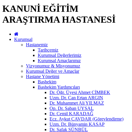
KANUNİ EĞİTİM
ARAŞTIRMA HASTANESİ
Kurumsal
Hastanemiz
Tarihçemiz
Kurumsal Değerlerimiz
Kurumsal Amaçlarımız
Vizyonumuz & Misyonumuz
Kurumsal Değer ve Amaçlar
Hastane Yönetimi
Başhekim
Başhekim Yardımcıları
Dr. Öğr. Üyesi Ahmet CİMBEK
Uzm. Dr. Can Ertan ARGIN
Dr. Muhammet Ali YILMAZ
Op. Dr. Şaban UYSAL
Dr. Cemil KARADAĞ
Ecz. Aykut ÇAVDAR (Görevlendirme)
Uzm. Dr. Bünyamin KASAP
Dr. Şafak SÜNBÜL