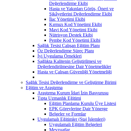
Değerlendirme Ekibi
Hasta ve Yakınları Görüş, Öneri ve
Şikâyetlerini Değerlendirme Ekibi
İlaç Yönetimi Ekibi
Kırmızı Kod Yönetimi Ekibi
Mavi Kod Yönetimi Ekibi
Nütrisyon Destek Ekibi
Pembe Kod Yönetimi Ekibi
Sağlık Tesisi Çalışan Eğitim Planı
Öz Değerlendirme Süreç Planı
İyi Uygulama Örnekleri
Sağlıkta Kalitenin Geliştirilmesi ve
Değerlendirilmesine Dair Yönetmelikler
Hasta ve Çalışan Güvenliği Yönetmeliği
Sağlık Tesisi Değerlendirme ve Geliştirme Birimi
Eğitim ve Araştırma
Araştırma Kurum İdari İzin Başvurusu
Tıpta Uzmanlık Eğitimi
Eğitim Planlama Kurulu Üye Listesi
EPK Görevlerine Dair Yönerge
Belgeler ve Formlar
Uygulamalı Eğitimler (Staj İşlemleri)
Uygulamalı Eğitim Belgeleri
Mevzuatlar