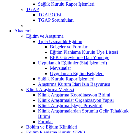
Sağlık Kurulu Rapor İşlemleri
TGAP
TGAP Ofisi
TGAP Sorumluları
Akademi
Eğitim ve Araştırma
Tıpta Uzmanlık Eğitimi
Belgeler ve Formlar
Eğitim Planlama Kurulu Üye Listesi
EPK Görevlerine Dair Yönerge
Uygulamalı Eğitimler (Staj İşlemleri)
Mevzuatlar
Uygulamalı Eğitim Belgeleri
Sağlık Kurulu Rapor İşlemleri
Araştırma Kurum İdari İzin Başvurusu
Klinik Araştırma Merkezi
Klinik Araştırma Koordinasyon Birimi
Klinik Araştırmalar Organizasyon Yapısı
Klinik Araştırma İşleyiş Prosedürü
Klinik Araştırmalardan Sorumlu Gelir Tahakkuk
Birimi
Formlar
Bölüm ve Eğitim Klinikleri
Eğitim Planlama Kurulu (EPK)