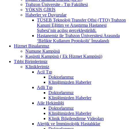
Trabzon Üniversite - Tıp Fakültesi
YÖKSİS GİRİŞ
Haberler ve Duyurular
TÜSEB Teknoloji Transfer Ofisi (TTO) Trabzon
Kanuni Eğitim ve Araştırma Hastanesi
Şubesi’nin açılışı gerçekleştirildi.
Hastanemiz ile Trabzon Üniversitesi Arasında
‘Birlikte Kullanım Protokolü’ İmzalandı
Hizmet Binalarımız
Numune Kampüsü
Kaşüstü Kampüsü ( Ek Hizmet Kampüsü)
Tıbbi Birimlerimiz
Kliniklerimiz
Acil Tıp
Doktorlarımız
Kliniğimizden Haberler
Adli Tıp
Doktorlarımız
Kliniğimizden Haberler
Aile Hekimliği
Doktorlarımız
Kliniğimizden Haberler
Klinik Bilgilendirme Videoları
Alerjik ve İmmünolojik Hastalıklar
Doktorlarımız