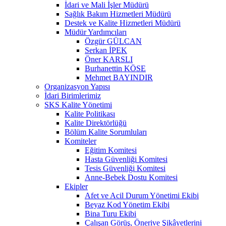
İdari ve Mali İşler Müdürü
Sağlık Bakım Hizmetleri Müdürü
Destek ve Kalite Hizmetleri Müdürü
Müdür Yardımcıları
Özgür GÜLCAN
Serkan İPEK
Öner KARSLI
Burhanettin KÖSE
Mehmet BAYINDIR
Organizasyon Yapısı
İdari Birimlerimiz
SKS Kalite Yönetimi
Kalite Politikası
Kalite Direktörlüğü
Bölüm Kalite Sorumluları
Komiteler
Eğitim Komitesi
Hasta Güvenliği Komitesi
Tesis Güvenliği Komitesi
Anne-Bebek Dostu Komitesi
Ekipler
Afet ve Acil Durum Yönetimi Ekibi
Beyaz Kod Yönetim Ekibi
Bina Turu Ekibi
Çalışan Görüş, Önerive Şikâyetlerini