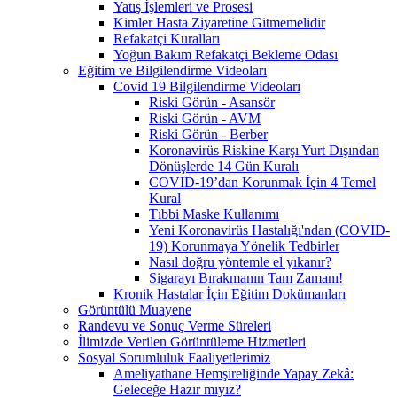
Yatış İşlemleri ve Prosesi
Kimler Hasta Ziyaretine Gitmemelidir
Refakatçi Kuralları
Yoğun Bakım Refakatçi Bekleme Odası
Eğitim ve Bilgilendirme Videoları
Covid 19 Bilgilendirme Videoları
Riski Görün - Asansör
Riski Görün - AVM
Riski Görün - Berber
Koronavirüs Riskine Karşı Yurt Dışından
Dönüşlerde 14 Gün Kuralı
COVID-19’dan Korunmak İçin 4 Temel
Kural
Tıbbi Maske Kullanımı
Yeni Koronavirüs Hastalığı'ndan (COVID-
19) Korunmaya Yönelik Tedbirler
Nasıl doğru yöntemle el yıkanır?
Sigarayı Bırakmanın Tam Zamanı!
Kronik Hastalar İçin Eğitim Dokümanları
Görüntülü Muayene
Randevu ve Sonuç Verme Süreleri
İlimizde Verilen Görüntüleme Hizmetleri
Sosyal Sorumluluk Faaliyetlerimiz
Ameliyathane Hemşireliğinde Yapay Zekâ:
Geleceğe Hazır mıyız?