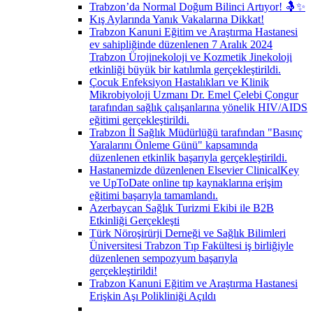
Trabzon’da Normal Doğum Bilinci Artıyor! 🤱✨
Kış Aylarında Yanık Vakalarına Dikkat!
Trabzon Kanuni Eğitim ve Araştırma Hastanesi
ev sahipliğinde düzenlenen 7 Aralık 2024
Trabzon Ürojinekoloji ve Kozmetik Jinekoloji
etkinliği büyük bir katılımla gerçekleştirildi.
Çocuk Enfeksiyon Hastalıkları ve Klinik
Mikrobiyoloji Uzmanı Dr. Emel Çelebi Çongur
tarafından sağlık çalışanlarına yönelik HIV/AIDS
eğitimi gerçekleştirildi.
Trabzon İl Sağlık Müdürlüğü tarafından "Basınç
Yaralarını Önleme Günü" kapsamında
düzenlenen etkinlik başarıyla gerçekleştirildi.
Hastanemizde düzenlenen Elsevier ClinicalKey
ve UpToDate online tıp kaynaklarına erişim
eğitimi başarıyla tamamlandı.
Azerbaycan Sağlık Turizmi Ekibi ile B2B
Etkinliği Gerçekleşti
Türk Nöroşirürji Derneği ve Sağlık Bilimleri
Üniversitesi Trabzon Tıp Fakültesi iş birliğiyle
düzenlenen sempozyum başarıyla
gerçekleştirildi!
Trabzon Kanuni Eğitim ve Araştırma Hastanesi
Erişkin Aşı Polikliniği Açıldı