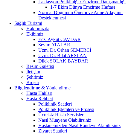
Laktasyon Polikliniği / Emzirme Danışmanlığı
1-7 Ekim Dünya Emzirme Haftası
Normal Doğumun Önemi ve Anne Adayının
Desteklenmesi
Sağlık Turizmi
Hakkımızda
Ekibimiz
Ecz. Aykut ÇAVDAR
Sevim ATALAR
Uzm. Dr. Orhan SEMERCİ
Uzm. Dr. Bilal ARSLAN
Dilek SOLAK BAYDAR
Resim Galerisi
İletişim
Şehrimiz
Broşür
Bilgilendirme & Yönlendirme
Hasta Hakları
Hasta Rehberi
Poliklinik Saatleri
Poliklinik İşlemleri ve Prosesi
Ücretsiz Hasta Servisleri
Nasıl Muayene Olabilirsiniz
Hastanemizden Nasıl Randevu Alabilirsiniz
Ziyaret Saatleri