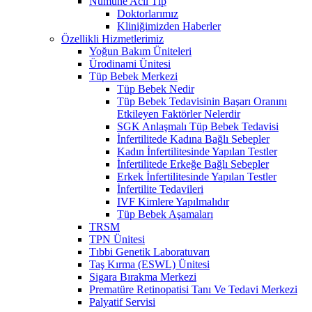
Numune Acil Tıp
Doktorlarımız
Kliniğimizden Haberler
Özellikli Hizmetlerimiz
Yoğun Bakım Üniteleri
Ürodinami Ünitesi
Tüp Bebek Merkezi
Tüp Bebek Nedir
Tüp Bebek Tedavisinin Başarı Oranını
Etkileyen Faktörler Nelerdir
SGK Anlaşmalı Tüp Bebek Tedavisi
İnfertilitede Kadına Bağlı Sebepler
Kadın İnfertilitesinde Yapılan Testler
İnfertilitede Erkeğe Bağlı Sebepler
Erkek İnfertilitesinde Yapılan Testler
İnfertilite Tedavileri
IVF Kimlere Yapılmalıdır
Tüp Bebek Aşamaları
TRSM
TPN Ünitesi
Tıbbi Genetik Laboratuvarı
Taş Kırma (ESWL) Ünitesi
Sigara Bırakma Merkezi
Prematüre Retinopatisi Tanı Ve Tedavi Merkezi
Palyatif Servisi