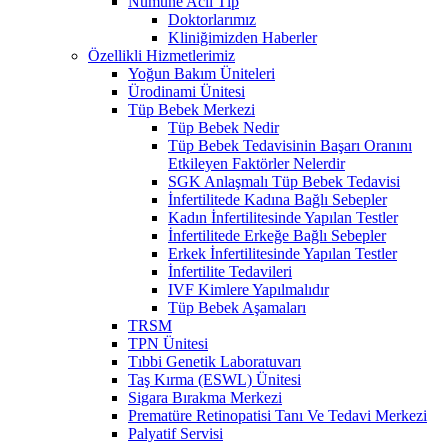
Numune Acil Tıp
Doktorlarımız
Kliniğimizden Haberler
Özellikli Hizmetlerimiz
Yoğun Bakım Üniteleri
Ürodinami Ünitesi
Tüp Bebek Merkezi
Tüp Bebek Nedir
Tüp Bebek Tedavisinin Başarı Oranını
Etkileyen Faktörler Nelerdir
SGK Anlaşmalı Tüp Bebek Tedavisi
İnfertilitede Kadına Bağlı Sebepler
Kadın İnfertilitesinde Yapılan Testler
İnfertilitede Erkeğe Bağlı Sebepler
Erkek İnfertilitesinde Yapılan Testler
İnfertilite Tedavileri
IVF Kimlere Yapılmalıdır
Tüp Bebek Aşamaları
TRSM
TPN Ünitesi
Tıbbi Genetik Laboratuvarı
Taş Kırma (ESWL) Ünitesi
Sigara Bırakma Merkezi
Prematüre Retinopatisi Tanı Ve Tedavi Merkezi
Palyatif Servisi