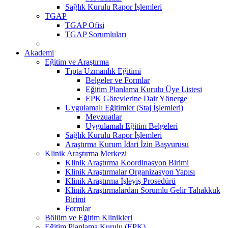
Sağlık Kurulu Rapor İşlemleri
TGAP
TGAP Ofisi
TGAP Sorumluları
Akademi
Eğitim ve Araştırma
Tıpta Uzmanlık Eğitimi
Belgeler ve Formlar
Eğitim Planlama Kurulu Üye Listesi
EPK Görevlerine Dair Yönerge
Uygulamalı Eğitimler (Staj İşlemleri)
Mevzuatlar
Uygulamalı Eğitim Belgeleri
Sağlık Kurulu Rapor İşlemleri
Araştırma Kurum İdari İzin Başvurusu
Klinik Araştırma Merkezi
Klinik Araştırma Koordinasyon Birimi
Klinik Araştırmalar Organizasyon Yapısı
Klinik Araştırma İşleyiş Prosedürü
Klinik Araştırmalardan Sorumlu Gelir Tahakkuk
Birimi
Formlar
Bölüm ve Eğitim Klinikleri
Eğitim Planlama Kurulu (EPK)