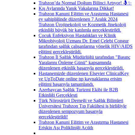
Trabzon’da Normal Doğum Bilinci Artıyor! 🤱✨
Kış Aylarında Yanık Vakalarına Dikkat!
Trabzon Kanuni Eğitim ve Araştırma Hastanesi
ev sahipliğinde düzenlenen 7 Aralık 2024
Trabzon Ürojinekoloji ve Kozmetik Jinekoloji
etkinliği büyük bir katılımla gerçekleştirildi.
Çocuk Enfeksiyon Hastalıkları ve Klinik
Mikrobiyoloji Uzmanı Dr. Emel Çelebi Çongur
tarafından sağlık çalışanlarına yönelik HIV/AIDS
eğitimi gerçekleştirildi.
Trabzon İl Sağlık Müdürlüğü tarafından "Basınç
Yaralarını Önleme Günü" kapsamında
düzenlenen etkinlik başarıyla gerçekleştirildi.
Hastanemizde düzenlenen Elsevier ClinicalKey
ve UpToDate online tıp kaynaklarına erişim
eğitimi başarıyla tamamlandı.
Azerbaycan Sağlık Turizmi Ekibi ile B2B
Etkinliği Gerçekleşti
Türk Nöroşirürji Derneği ve Sağlık Bilimleri
Üniversitesi Trabzon Tıp Fakültesi iş birliğiyle
düzenlenen sempozyum başarıyla
gerçekleştirildi!
Trabzon Kanuni Eğitim ve Araştırma Hastanesi
Erişkin Aşı Polikliniği Açıldı