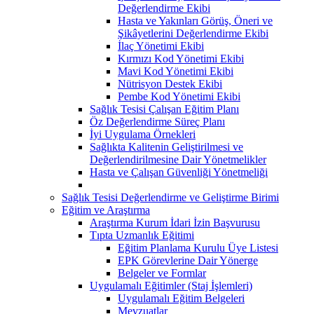
Değerlendirme Ekibi
Hasta ve Yakınları Görüş, Öneri ve
Şikâyetlerini Değerlendirme Ekibi
İlaç Yönetimi Ekibi
Kırmızı Kod Yönetimi Ekibi
Mavi Kod Yönetimi Ekibi
Nütrisyon Destek Ekibi
Pembe Kod Yönetimi Ekibi
Sağlık Tesisi Çalışan Eğitim Planı
Öz Değerlendirme Süreç Planı
İyi Uygulama Örnekleri
Sağlıkta Kalitenin Geliştirilmesi ve
Değerlendirilmesine Dair Yönetmelikler
Hasta ve Çalışan Güvenliği Yönetmeliği
Sağlık Tesisi Değerlendirme ve Geliştirme Birimi
Eğitim ve Araştırma
Araştırma Kurum İdari İzin Başvurusu
Tıpta Uzmanlık Eğitimi
Eğitim Planlama Kurulu Üye Listesi
EPK Görevlerine Dair Yönerge
Belgeler ve Formlar
Uygulamalı Eğitimler (Staj İşlemleri)
Uygulamalı Eğitim Belgeleri
Mevzuatlar