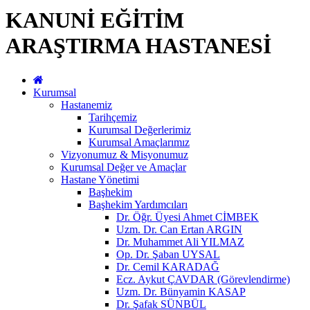
KANUNİ EĞİTİM
ARAŞTIRMA HASTANESİ
Kurumsal
Hastanemiz
Tarihçemiz
Kurumsal Değerlerimiz
Kurumsal Amaçlarımız
Vizyonumuz & Misyonumuz
Kurumsal Değer ve Amaçlar
Hastane Yönetimi
Başhekim
Başhekim Yardımcıları
Dr. Öğr. Üyesi Ahmet CİMBEK
Uzm. Dr. Can Ertan ARGIN
Dr. Muhammet Ali YILMAZ
Op. Dr. Şaban UYSAL
Dr. Cemil KARADAĞ
Ecz. Aykut ÇAVDAR (Görevlendirme)
Uzm. Dr. Bünyamin KASAP
Dr. Şafak SÜNBÜL