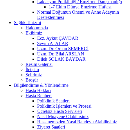
Laktasyon Polikliniği / Emzirme Danışmanlığı
1-7 Ekim Dünya Emzirme Haftası
Normal Doğumun Önemi ve Anne Adayının
Desteklenmesi
Sağlık Turizmi
Hakkımızda
Ekibimiz
Ecz. Aykut ÇAVDAR
Sevim ATALAR
Uzm. Dr. Orhan SEMERCİ
Uzm. Dr. Bilal ARSLAN
Dilek SOLAK BAYDAR
Resim Galerisi
İletişim
Şehrimiz
Broşür
Bilgilendirme & Yönlendirme
Hasta Hakları
Hasta Rehberi
Poliklinik Saatleri
Poliklinik İşlemleri ve Prosesi
Ücretsiz Hasta Servisleri
Nasıl Muayene Olabilirsiniz
Hastanemizden Nasıl Randevu Alabilirsiniz
Ziyaret Saatleri