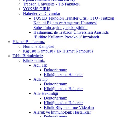
Trabzon Üniversite - Tıp Fakültesi
YÖKSİS GİRİŞ
Haberler ve Duyurular
TÜSEB Teknoloji Transfer Ofisi (TTO) Trabzon
Kanuni Eğitim ve Araştırma Hastanesi
Şubesi’nin açılışı gerçekleştirildi.
Hastanemiz ile Trabzon Üniversitesi Arasında
‘Birlikte Kullanım Protokolü’ İmzalandı
Hizmet Binalarımız
Numune Kampüsü
Kaşüstü Kampüsü ( Ek Hizmet Kampüsü)
Tıbbi Birimlerimiz
Kliniklerimiz
Acil Tıp
Doktorlarımız
Kliniğimizden Haberler
Adli Tıp
Doktorlarımız
Kliniğimizden Haberler
Aile Hekimliği
Doktorlarımız
Kliniğimizden Haberler
Klinik Bilgilendirme Videoları
Alerjik ve İmmünolojik Hastalıklar
Doktorlarımız