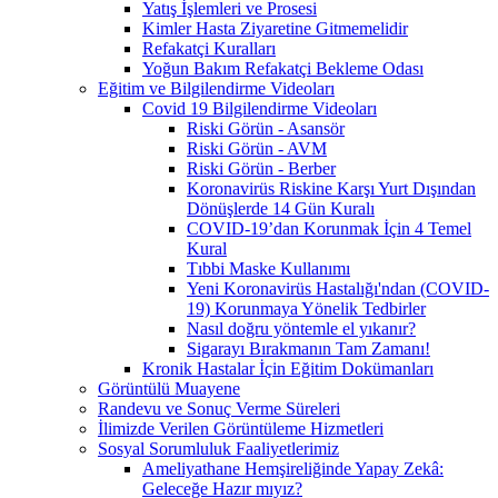
Yatış İşlemleri ve Prosesi
Kimler Hasta Ziyaretine Gitmemelidir
Refakatçi Kuralları
Yoğun Bakım Refakatçi Bekleme Odası
Eğitim ve Bilgilendirme Videoları
Covid 19 Bilgilendirme Videoları
Riski Görün - Asansör
Riski Görün - AVM
Riski Görün - Berber
Koronavirüs Riskine Karşı Yurt Dışından
Dönüşlerde 14 Gün Kuralı
COVID-19’dan Korunmak İçin 4 Temel
Kural
Tıbbi Maske Kullanımı
Yeni Koronavirüs Hastalığı'ndan (COVID-
19) Korunmaya Yönelik Tedbirler
Nasıl doğru yöntemle el yıkanır?
Sigarayı Bırakmanın Tam Zamanı!
Kronik Hastalar İçin Eğitim Dokümanları
Görüntülü Muayene
Randevu ve Sonuç Verme Süreleri
İlimizde Verilen Görüntüleme Hizmetleri
Sosyal Sorumluluk Faaliyetlerimiz
Ameliyathane Hemşireliğinde Yapay Zekâ:
Geleceğe Hazır mıyız?