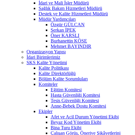
İdari ve Mali İşler Müdürü
Sağlık Bakım Hizmetleri Müdürü
Destek ve Kalite Hizmetleri Müdürü
Müdür Yardımcıları
Özgür GÜLCAN
Serkan İPEK
Öner KARSLI
Burhanettin KÖSE
Mehmet BAYINDIR
Organizasyon Yapısı
İdari Birimlerimiz
SKS Kalite Yönetimi
Kalite Politikası
Kalite Direktörlüğü
Bölüm Kalite Sorumluları
Komiteler
Eğitim Komitesi
Hasta Güvenliği Komitesi
Tesis Güvenliği Komitesi
Anne-Bebek Dostu Komitesi
Ekipler
Afet ve Acil Durum Yönetimi Ekibi
Beyaz Kod Yönetim Ekibi
Bina Turu Ekibi
Çalışan Görüş, Önerive Şikâyetlerini